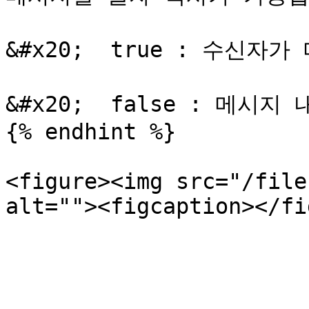
&#x20;  true : 수신자
&#x20;  false : 메시지
{% endhint %}

<figure><img src="/file