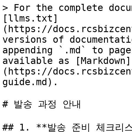
> For the complete docu
[llms.txt]
(https://docs.rcsbizcen
versions of documentati
appending `.md` to page
available as [Markdown]
(https://docs.rcsbizcen
guide.md).

# 발송 과정 안내

## 1. **발송 준비 체크리스