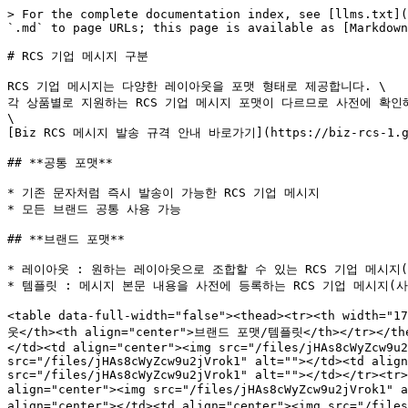
> For the complete documentation index, see [llms.txt](
`.md` to page URLs; this page is available as [Markdown
# RCS 기업 메시지 구분

RCS 기업 메시지는 다양한 레이아웃을 포맷 형태로 제공합니다. \

각 상품별로 지원하는 RCS 기업 메시지 포맷이 다르므로 사전에 확인해
\

[Biz RCS 메시지 발송 규격 안내 바로가기](https://biz-rcs-1.git
## **공통 포맷**

* 기존 문자처럼 즉시 발송이 가능한 RCS 기업 메시지

* 모든 브랜드 공통 사용 가능

## **브랜드 포맷**

* 레이아웃 : 원하는 레이아웃으로 조합할 수 있는 RCS 기업 메시지(
* 템플릿 : 메시지 본문 내용을 사전에 등록하는 RCS 기업 메시지(사
<table data-full-width="false"><thead><tr><th width
웃</th><th align="center">브랜드 포맷/템플릿</th></tr></thead>
</td><td align="center"><img src="/files/jHAs8cWyZcw9u2
src="/files/jHAs8cWyZcw9u2jVrok1" alt=""></td><td align
src="/files/jHAs8cWyZcw9u2jVrok1" alt=""></td></tr><tr>
align="center"><img src="/files/jHAs8cWyZcw9u2jVrok1" 
align="center"></td><td align="center"><img src="/file