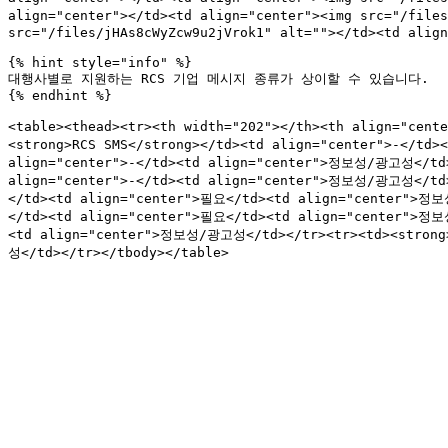
align="center"></td><td align="center"><img src="/file
src="/files/jHAs8cWyZcw9u2jVrok1" alt=""></td><td align
{% hint style="info" %}

대행사별로 지원하는 RCS 기업 메시지 종류가 상이할 수 있습니다.

{% endhint %}

<table><thead><tr><th width="202"></th><th align="ce
<strong>RCS SMS</strong></td><td align="center">-</td>
align="center">-</td><td align="center">정보성/광고성</td>
align="center">-</td><td align="center">정보성/광고성</td
</td><td align="center">필요</td><td align="center">정
</td><td align="center">필요</td><td align="center">정
<td align="center">정보성/광고성</td></tr><tr><td><strong