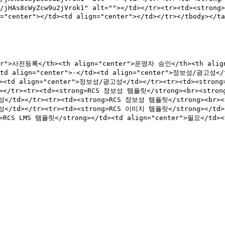
s/jHAs8cWyZcw9u2jVrok1" alt=""></td></tr><tr><td><strong
="center"></td><td align="center"></td></tr></tbody></ta
nter">사전등록</th><th align="center">운영자 승인</th><th alig
<td align="center">-</td><td align="center">정보성/광고성</td
<td align="center">정보성/광고성</td></tr><tr><td><strong>RC
></tr><tr><td><strong>RCS 정보성 템플릿</strong><br><strong
보성</td></tr><tr><td><strong>RCS 정보성 템플릿</strong><br><
보성</td></tr><tr><td><strong>RCS 이미지 템플릿</strong></td>
>RCS LMS 템플릿</strong></td><td align="center">필요</td>