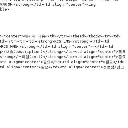
>양방향</strong></td><td align="center"><img 
ble>

n="center">메시지 내용</th></tr></thead><tbody><tr><td>
></tr><tr><td><strong>RCS LMS</strong></td><td 
S MMS</strong></td><td align="center">-</td><td 
>/서술(description)</strong></td><td align="center">필요
strong>/스타일(cell)</strong></td><td align="center">필요
<td align="center">필요</td><td align="center">필요</td>
<td align="center">필요</td><td align="center">정보성/광고