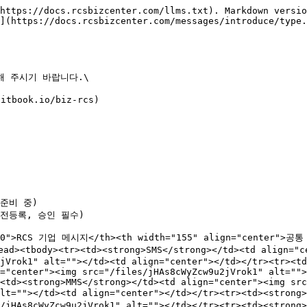
https://docs.rcsbizcenter.com/llms.txt). Markdown versio
](https://docs.rcsbizcenter.com/messages/introduce/type.
 주시기 바랍니다.\

book.io/biz-rcs)

준비 중)

전등록, 승인 필수)

="170">RCS 기업 메시지</th><th width="155" align="center"
<tbody><tr><td><strong>SMS</strong></td><td align="cen
jVrok1" alt=""></td><td align="center"></td></tr><tr><td
="center"><img src="/files/jHAs8cWyZcw9u2jVrok1" alt="">
<td><strong>MMS</strong></td><td align="center"><img src
alt=""></td><td align="center"></td></tr><tr><td><stron
s/jHAs8cWyZcw9u2jVrok1" alt=""></td></tr><tr><td><stron