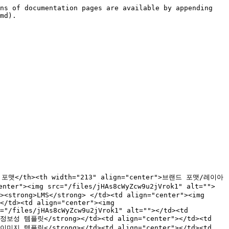
ns of documentation pages are available by appending 
md).

>공통 포맷</th><th width="213" align="center">브랜드 포맷/레이아
ter"><img src="/files/jHAs8cWyZcw9u2jVrok1" alt="">
><strong>LMS</strong> </td><td align="center"><img 
</td><td align="center"><img 
="/files/jHAs8cWyZcw9u2jVrok1" alt=""></td><td 
g>정보성 템플릿</strong></td><td align="center"></td><td 
g>이미지 템플릿</strong></td><td align="center"></td><td 