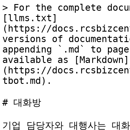
> For the complete docu
[llms.txt]
(https://docs.rcsbizcen
versions of documentati
appending `.md` to page
available as [Markdown]
(https://docs.rcsbizcen
tbot.md).

# 대화방

기업 담당자와 대행사는 대화